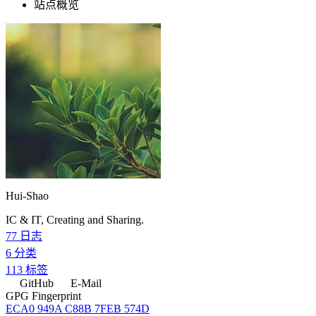
站点概览
Hui-Shao
IC & IT, Creating and Sharing.
77
日志
6
分类
113
标签
GitHub
E-Mail
GPG Fingerprint
ECA0 949A C88B 7FEB 574D