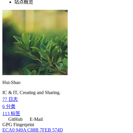
站点概览
Hui-Shao
IC & IT, Creating and Sharing.
77
日志
6
分类
113
标签
GitHub
E-Mail
GPG Fingerprint
ECA0 949A C88B 7FEB 574D