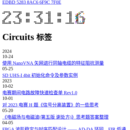
EDBD 5283 8AC6 6F9C 7F0E
Circuits
标签
2024
10-24
使用 NanoVNA 矢网进行同轴电缆的特征阻抗测量
05-25
SD UHS-I 4bit 初始化命令及参数实例
2023
10-02
电赛期间电路故障快速检查单 Rev1.0
10-01
对 2023 电赛 H 题《信号分离装置》的一些思考
05-20
《电磁场与电磁波(第五版 谢处方)》思考题答案整理
04-05
FPGA 波形稳定与时序匹配设计 —— AD-DA 环回、FIR 低通