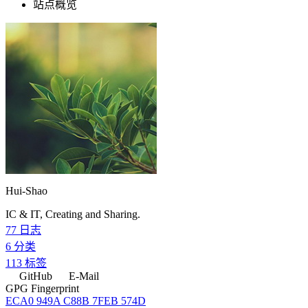
站点概览
Hui-Shao
IC & IT, Creating and Sharing.
77
日志
6
分类
113
标签
GitHub
E-Mail
GPG Fingerprint
ECA0 949A C88B 7FEB 574D