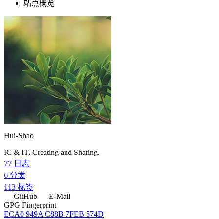
站点概览
Hui-Shao
IC & IT, Creating and Sharing.
77
日志
6
分类
113
标签
GitHub
E-Mail
GPG Fingerprint
ECA0 949A C88B 7FEB 574D