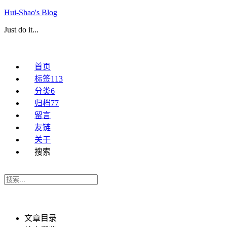
Hui-Shao's Blog
Just do it...
首页
标签
113
分类
6
归档
77
留言
友链
关于
搜索
文章目录