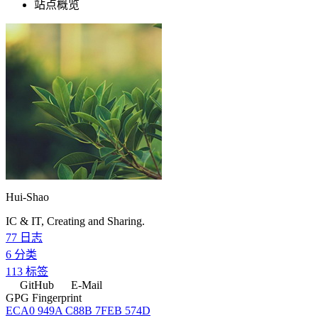
站点概览
Hui-Shao
IC & IT, Creating and Sharing.
77
日志
6
分类
113
标签
GitHub
E-Mail
GPG Fingerprint
ECA0 949A C88B 7FEB 574D