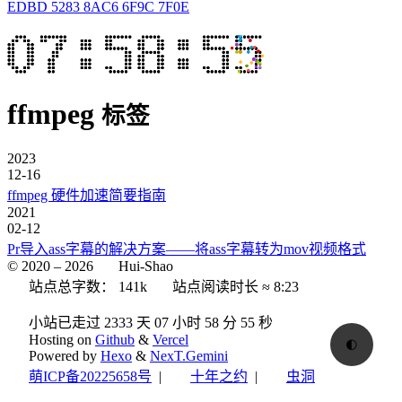
EDBD 5283 8AC6 6F9C 7F0E
ffmpeg
标签
2023
12-16
ffmpeg 硬件加速简要指南
2021
02-12
Pr导入ass字幕的解决方案——将ass字幕转为mov视频格式
© 2020 –
2026
Hui-Shao
站点总字数：
141k
站点阅读时长 ≈
8:23
小站已走过 2333 天
07 小时 58 分 55 秒
Hosting on
Github
&
Vercel
🌓
Powered by
Hexo
&
NexT.Gemini
萌ICP备20225658号
|
十年之约
|
虫洞