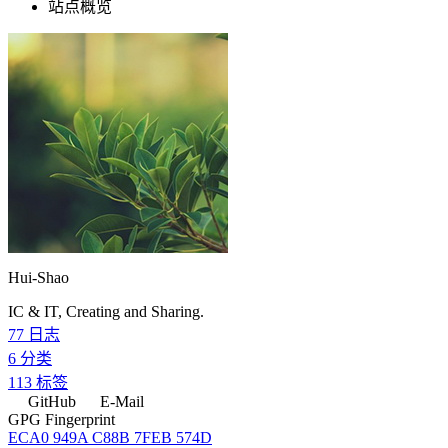
站点概览
Hui-Shao
IC & IT, Creating and Sharing.
77
日志
6
分类
113
标签
GitHub
E-Mail
GPG Fingerprint
ECA0 949A C88B 7FEB 574D