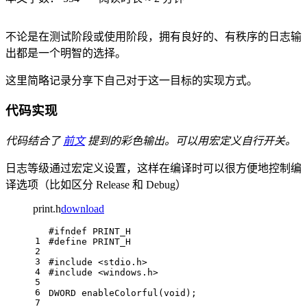
不论是在测试阶段或使用阶段，拥有良好的、有秩序的日志输
出都是一个明智的选择。
这里简略记录分享下自己对于这一目标的实现方式。
代码实现
代码结合了
前文
提到的彩色输出。可以用宏定义自行开关。
日志等级通过宏定义设置，这样在编译时可以很方便地控制编
译选项（比如区分 Release 和 Debug）
print.h
download
#
ifndef
 PRINT_H
1
#
define
 PRINT_H
2
3
#
include
<stdio.h>
4
#
include
<windows.h>
5
6
DWORD 
enableColorful
(
void
)
;
7