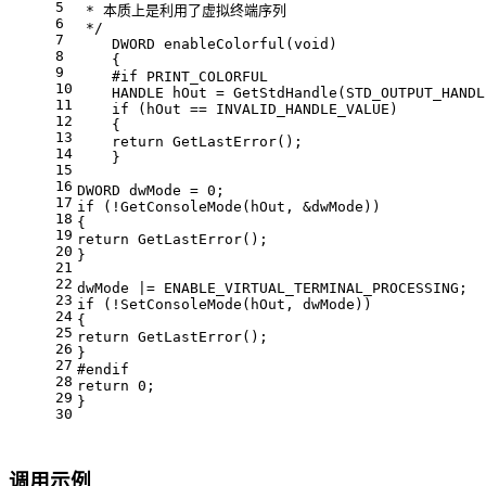
5
 * 本质上是利用了虚拟终端序列
6
 */
7
    DWORD 
enableColorful
(
void
)
8
    {
9
#
if
 PRINT_COLORFUL
10
    HANDLE hOut = GetStdHandle(STD_OUTPUT_HANDL
11
if
 (hOut == INVALID_HANDLE_VALUE)
12
    {
13
return
 GetLastError();
14
    }
15
16
DWORD dwMode = 
0
;
17
if
 (!GetConsoleMode(hOut, &dwMode))
18
{
19
return
 GetLastError();
20
}
21
22
dwMode |= ENABLE_VIRTUAL_TERMINAL_PROCESSING;
23
if
 (!SetConsoleMode(hOut, dwMode))
24
{
25
return
 GetLastError();
26
}
27
#
endif
28
return
0
;
29
}
30
调用示例