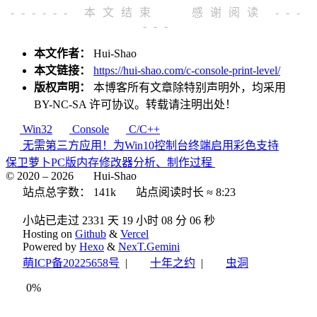
------ 本文结束
感谢阅读 ---
---
本文作者：
Hui-Shao
本文链接：
https://hui-shao.com/c-console-print-level/
版权声明：
本博客所有文章除特别声明外，均采用
BY-NC-SA
许可协议。转载请注明出处！
Win32
Console
C/C++
无需第三方应用！为Win10控制台终端启用彩色支持
保卫萝卜PC版内存修改器分析、制作过程
© 2020 –
2026
Hui-Shao
站点总字数：
141k
站点阅读时长 ≈
8:23
小站已走过 2331 天
19 小时 08 分 07 秒
Hosting on
Github
&
Vercel
Powered by
Hexo
&
NexT.Gemini
萌ICP备20225658号
|
十年之约
|
虫洞
0%