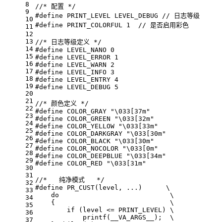
8
//* 配置 */
9
#
define
 PRINT_LEVEL LEVEL_DEBUG 
// 日志等级
10
#
define
 PRINT_COLORFUL 1  
// 是否启用彩色
11
12
13
//* 日志等级定义 */
14
#
define
 LEVEL_NANO 0
15
#
define
 LEVEL_ERROR 1
16
#
define
 LEVEL_WARN 2
17
#
define
 LEVEL_INFO 3
18
#
define
 LEVEL_ENTRY 4
19
#
define
 LEVEL_DEBUG 5
20
21
//* 颜色定义 */
22
#
define
 COLOR_GRAY 
"\033[37m"
23
#
define
 COLOR_GREEN 
"\033[32m"
24
#
define
 COLOR_YELLOW 
"\033[33m"
25
#
define
 COLOR_DARKGRAY 
"\033[30m"
26
#
define
 COLOR_BLACK 
"\033[30m"
27
#
define
 COLOR_NOCOLOR 
"\033[0m"
28
#
define
 COLOR_DEEPBLUE 
"\033[34m"
29
#
define
 COLOR_RED 
"\033[31m"
30
31
//*   纯净模式   */
32
#
define
 PR_CUST(level, ...)      \
33
    do                            \
34
    {                             \
35
if
 (level <= PRINT_LEVEL) \
36
            printf(__VA_ARGS__);  \
37