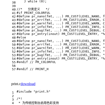
    } while (0);
38
39
//*   分类定义   */
40
#
if
 PRINT_COLORFUL
41
#
define
 pr_nano(fmt, ...) PR_CUST(LEVEL_NANO, f
42
#
define
 pr_err(fmt, ...) PR_CUST(LEVEL_ERROR, C
43
#
define
 pr_warn(fmt, ...) PR_CUST(LEVEL_WARN, C
44
#
define
 pr_info(fmt, ...) PR_CUST(LEVEL_INFO, C
45
#
define
 pr_bug(fmt, ...) PR_CUST(LEVEL_DEBUG, C
46
#
define
 pr_entry(inout) PR_CUST(LEVEL_ENTRY, 
"%
47
#
else
48
#
define
 pr_nano(fmt, ...) PR_CUST(LEVEL_NANO, f
49
#
define
 pr_err(fmt, ...) PR_CUST(LEVEL_ERROR, 
"
50
#
define
 pr_warn(fmt, ...) PR_CUST(LEVEL_WARN, 
"
51
#
define
 pr_info(fmt, ...) PR_CUST(LEVEL_INFO, 
"
52
#
define
 pr_bug(fmt, ...) PR_CUST(LEVEL_DEBUG, 
"
53
#
define
 pr_entry(inout) PR_CUST(LEVEL_ENTRY, 
"%
54
#
endif
// PR_COLORFUL
55
56
#
endif
// PRINT_H
57
print.c
download
#
include
"print.h"
1
2
/*!
3
 * 为传统控制台启用色彩支持
4