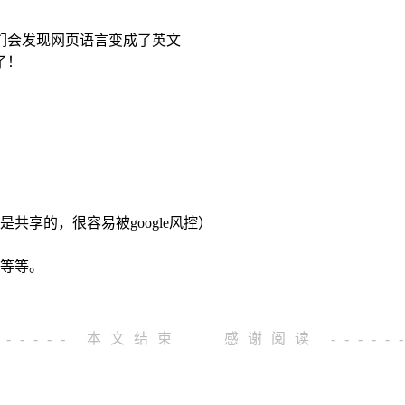
我们会发现网页语言变成了英文
了！
是共享的，很容易被google风控）
y 等等。
------ 本文结束
感谢阅读 -----