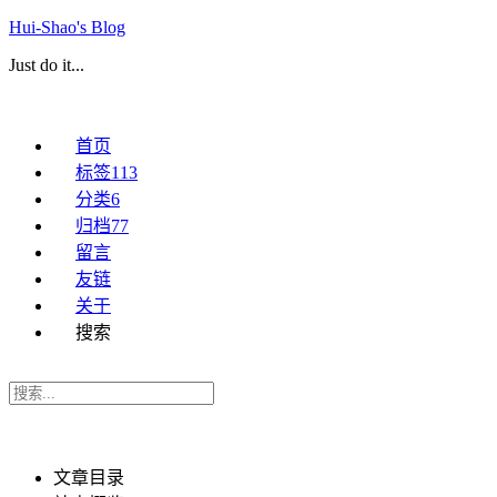
Hui-Shao's Blog
Just do it...
首页
标签
113
分类
6
归档
77
留言
友链
关于
搜索
文章目录