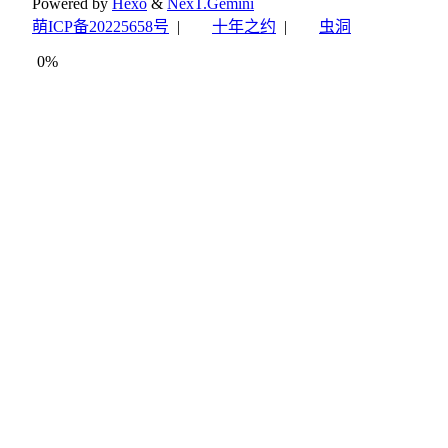
Powered by
Hexo
&
NexT.Gemini
萌ICP备20225658号
|
十年之约
|
虫洞
0%