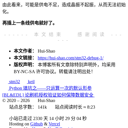
由此看来，可能是供电不足，造成晶振不起振，从而无法初始
化。
再插上一条线供电就好了。
------ 本文结束
感谢阅读 ---
---
本文作者：
Hui-Shao
本文链接：
https://hui-shao.com/stm32-debug-1/
版权声明：
本博客所有文章除特别声明外，均采用
BY-NC-SA
许可协议。转载请注明出处！
stm32
keil
Python 填坑之——只运算一次的默认形参
[BL&EDL] 论刷机授权验证如何保障数据安全
© 2020 –
2026
Hui-Shao
站点总字数：
141k
站点阅读时长 ≈
8:23
小站已走过 2330 天
14 小时 29 分 04 秒
Hosting on
Github
&
Vercel