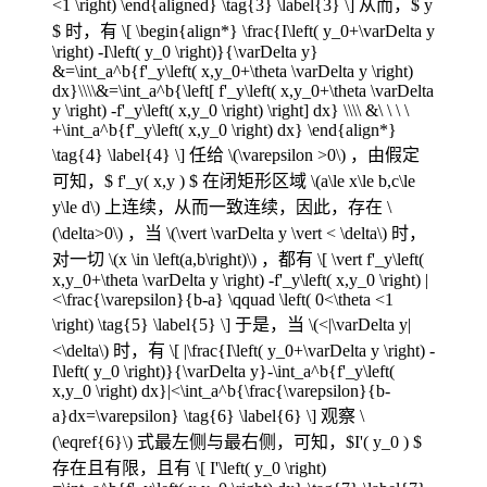
<1 \right) \end{aligned} \tag{3} \label{3} \]
从而，$ y
$ 时，有
\[ \begin{align*} \frac{I\left( y_0+\varDelta y
\right) -I\left( y_0 \right)}{\varDelta y}
&=\int_a^b{f'_y\left( x,y_0+\theta \varDelta y \right)
dx}\\\\&=\int_a^b{\left[ f'_y\left( x,y_0+\theta \varDelta
y \right) -f'_y\left( x,y_0 \right) \right] dx} \\\\ &\ \ \ \
+\int_a^b{f'_y\left( x,y_0 \right) dx} \end{align*}
\tag{4} \label{4} \]
任给
\(\varepsilon >0\)
，由假定
可知，$ f'_y( x,y ) $ 在闭矩形区域
\(a\le x\le b,c\le
y\le d\)
上连续，从而一致连续，因此，存在
\
(\delta>0\)
，当
\(\vert \varDelta y \vert < \delta\)
时，
对一切
\(x \in \left(a,b\right)\)
，都有
\[ \vert f'_y\left(
x,y_0+\theta \varDelta y \right) -f'_y\left( x,y_0 \right) |
<\frac{\varepsilon}{b-a} \qquad \left( 0<\theta <1
\right) \tag{5} \label{5} \]
于是，当
\(<|\varDelta y|
<\delta\)
时，有
\[ |\frac{I\left( y_0+\varDelta y \right) -
I\left( y_0 \right)}{\varDelta y}-\int_a^b{f'_y\left(
x,y_0 \right) dx}|<\int_a^b{\frac{\varepsilon}{b-
a}dx=\varepsilon} \tag{6} \label{6} \]
观察
\
(\eqref{6}\)
式最左侧与最右侧，可知，$I'( y_0 ) $
存在且有限，且有
\[ I'\left( y_0 \right)