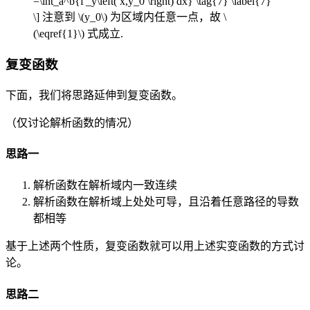
=\int_a^b{f'_y\left( x,y_0 \right) dx} \tag{7} \label{7}
\]
注意到
\(y_0\)
为区域内任意一点，故
\
(\eqref{1}\)
式成立.
复变函数
下面，我们将思路延伸到复变函数。
（仅讨论解析函数的情况）
思路一
解析函数在解析域内一致连续
解析函数在解析域上处处可导，且沿着任意路径的导数
都相等
基于上述两个性质，复变函数就可以用上述实变函数的方式讨
论。
思路二