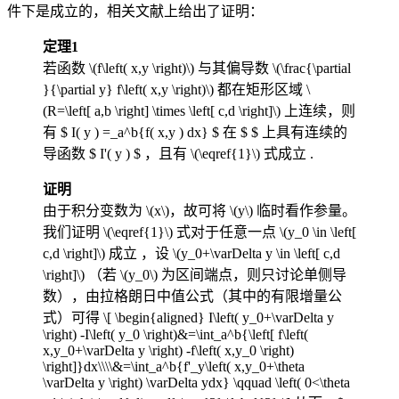
件下是成立的，相关文献上给出了证明：
定理1
若函数
\(f\left( x,y \right)\)
与其偏导数
\(\frac{\partial
}{\partial y} f\left( x,y \right)\)
都在矩形区域
\
(R=\left[ a,b \right] \times \left[ c,d \right]\)
上连续，则
有 $ I( y ) =_a^b{f( x,y ) dx} $ 在 $ $ 上具有连续的
导函数 $ I'( y ) $ ，且有
\(\eqref{1}\)
式成立 .
证明
由于积分变数为
\(x\)
，故可将
\(y\)
临时看作参量。
我们证明
\(\eqref{1}\)
式对于任意一点
\(y_0 \in \left[
c,d \right]\)
成立 ，设
\(y_0+\varDelta y \in \left[ c,d
\right]\)
（若
\(y_0\)
为区间端点，则只讨论单侧导
数），由拉格朗日中值公式（其中的有限增量公
式）可得
\[ \begin{aligned} I\left( y_0+\varDelta y
\right) -I\left( y_0 \right)&=\int_a^b{\left[ f\left(
x,y_0+\varDelta y \right) -f\left( x,y_0 \right)
\right]}dx\\\\&=\int_a^b{f'_y\left( x,y_0+\theta
\varDelta y \right) \varDelta ydx} \qquad \left( 0<\theta