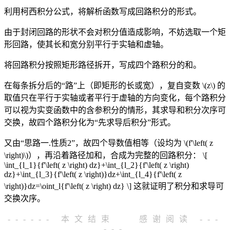
利用柯西积分公式，将解析函数写成回路积分的形式。
由于封闭回路的形状不会对积分值造成影响，不妨选取一个矩
形回路，使其长和宽分别平行于实轴和虚轴。
将回路积分按照矩形路径拆开，写成四个路积分的和。
在每条拆分后的“路”上（即矩形的长或宽），复自变数
\(z\)
的
取值只在平行于实轴或者平行于虚轴的方向变化，每个路积分
可以视为实变函数中的含参积分的情形，其求导和积分次序可
交换，故四个路积分化为“先求导后积分”形式。
又由“思路一.性质2”，故四个导数值相等（设均为
\(f'\left( z
\right)\)
），再沿着路径加和，合成为完整的回路积分：
\[
\int_{l_1}{f'\left( z \right) dz}+\int_{l_2}{f'\left( z \right)
dz}+\int_{l_3}{f'\left( z \right)}dz+\int_{l_4}{f'\left( z
\right)}dz=\oint_l{f'\left( z \right) dz} \]
这就证明了积分和求导可
交换次序。
------ 本文结束
感谢阅读 ---
---