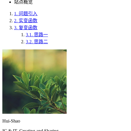
站点概览
1.
问题引入
2.
实变函数
3.
复变函数
3.1.
思路一
3.2.
思路二
Hui-Shao
IC & IT, Creating and Sharing.