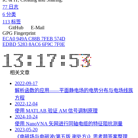
77
日志
6
分类
113
标签
GitHub
E-Mail
GPG Fingerprint
ECA0 949A C88B 7FEB 574D
EDBD 5283 8AC6 6F9C 7F0E
相关文章
2022-09-17
解析函数的应用——平面静电场的电势分布与电场线族
方程
2022-12-04
使用 MATLAB 验证 AM 信号调制原理
2024-10-24
使用 NanoVNA 矢网进行同轴电缆的特征阻抗测量
2023-05-20
《电磁场与电磁波(第五版 谢处方)》思考题答案整理