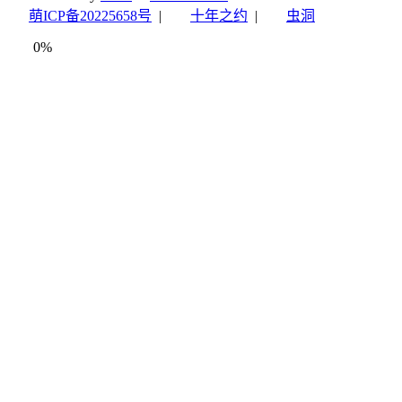
萌ICP备20225658号
|
十年之约
|
虫洞
0%