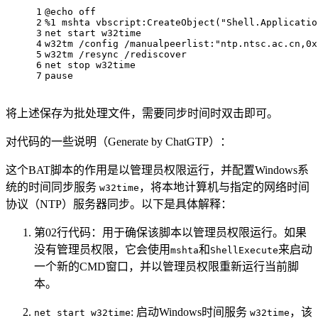
1
@
echo
 off
2
%
1
 mshta vbscript:CreateObject("Shell.Applicatio
3
net
start
 w32time
4
w32tm /config /manualpeerlist:"ntp.ntsc.ac.cn,
0
x
5
w32tm /resync /rediscover
6
net
 stop w32time
7
pause
将上述保存为批处理文件，需要同步时间时双击即可。
对代码的一些说明（Generate by ChatGTP）：
这个BAT脚本的作用是以管理员权限运行，并配置Windows系
统的时间同步服务
，将本地计算机与指定的网络时间
w32time
协议（NTP）服务器同步。以下是具体解释：
第02行代码：用于确保该脚本以管理员权限运行。如果
没有管理员权限，它会使用
和
来启动
mshta
ShellExecute
一个新的CMD窗口，并以管理员权限重新运行当前脚
本。
: 启动Windows时间服务
，该
net start w32time
w32time