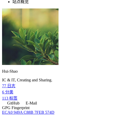
站点概览
Hui-Shao
IC & IT, Creating and Sharing.
77
日志
6
分类
113
标签
GitHub
E-Mail
GPG Fingerprint
ECA0 949A C88B 7FEB 574D