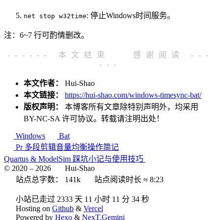
: 停止Windows时间服务。
net stop w32time
注：6~7 行可酌情删改。
------ 本文结束
感谢阅读 ---
---
本文作者：
Hui-Shao
本文链接：
https://hui-shao.com/windows-timesync-bat/
版权声明：
本博客所有文章除特别声明外，均采用
BY-NC-SA
许可协议。转载请注明出处！
Windows
Bat
Pr 多段剪辑音量均衡操作简记
Quartus & ModelSim 踩坑小记与使用技巧
© 2020 –
2026
Hui-Shao
站点总字数：
141k
站点阅读时长 ≈
8:23
小站已走过 2333 天
11 小时 11 分 35 秒
Hosting on
Github
&
Vercel
Powered by
Hexo
&
NexT.Gemini