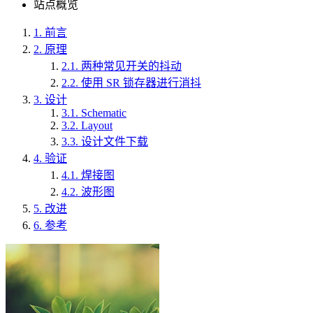
站点概览
1.
前言
2.
原理
2.1.
两种常见开关的抖动
2.2.
使用 SR 锁存器进行消抖
3.
设计
3.1.
Schematic
3.2.
Layout
3.3.
设计文件下载
4.
验证
4.1.
焊接图
4.2.
波形图
5.
改进
6.
参考