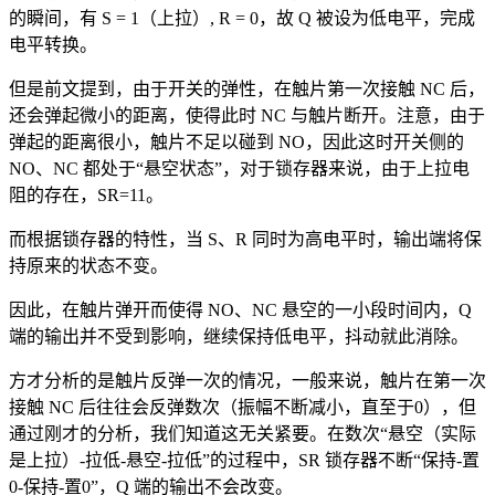
的瞬间，有 S = 1（上拉）, R = 0，故 Q 被设为低电平，完成
电平转换。
但是前文提到，由于开关的弹性，在触片第一次接触 NC 后，
还会弹起微小的距离，使得此时 NC 与触片断开。注意，由于
弹起的距离很小，触片不足以碰到 NO，因此这时开关侧的
NO、NC 都处于“悬空状态”，对于锁存器来说，由于上拉电
阻的存在，SR=11。
而根据锁存器的特性，当 S、R 同时为高电平时，输出端将保
持原来的状态不变。
因此，在触片弹开而使得 NO、NC 悬空的一小段时间内，Q
端的输出并不受到影响，继续保持低电平，抖动就此消除。
方才分析的是触片反弹一次的情况，一般来说，触片在第一次
接触 NC 后往往会反弹数次（振幅不断减小，直至于0），但
通过刚才的分析，我们知道这无关紧要。在数次“悬空（实际
是上拉）-拉低-悬空-拉低”的过程中，SR 锁存器不断“保持-置
0-保持-置0”，Q 端的输出不会改变。